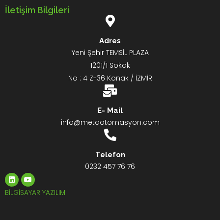
İletişim Bilgileri
Adres
Yeni Şehir TEMSİL PLAZA
1201/1 Sokak
No : 4 Z-36 Konak / İZMİR
E- Mail
info@metaotomasyon.com
Telefon
0232 457 76 76
L
Y
i
o
n
u
BİLGİSAYAR YAZILIM
k
t
e
u
d
b
i
e