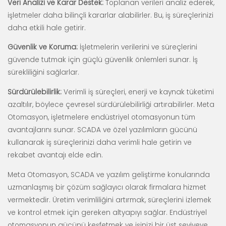
Veri Analizi ve Karar Destek:
Toplanan verileri analiz ederek,
işletmeler daha bilinçli kararlar alabilirler. Bu, iş süreçlerinizi
daha etkili hale getirir.
Güvenlik ve Koruma:
İşletmelerin verilerini ve süreçlerini
güvende tutmak için güçlü güvenlik önlemleri sunar. İş
sürekliliğini sağlarlar.
Sürdürülebilirlik:
Verimli iş süreçleri, enerji ve kaynak tüketimi
azaltılır, böylece çevresel sürdürülebilirliği artırabilirler. Meta
Otomasyon, işletmelere endüstriyel otomasyonun tüm
avantajlarını sunar. SCADA ve özel yazılımların gücünü
kullanarak iş süreçlerinizi daha verimli hale getirin ve
rekabet avantajı elde edin.
Meta Otomasyon, SCADA ve yazılım geliştirme konularında
uzmanlaşmış bir çözüm sağlayıcı olarak firmalara hizmet
vermektedir. Üretim verimliliğini artırmak, süreçlerini izlemek
ve kontrol etmek için gereken altyapıyı sağlar. Endüstriyel
otomasyonun gücünü keşfetmek ve işinizi bir üst seviyeye